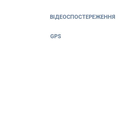
ВІДЕОСПОСТЕРЕЖЕННЯ
GPS
Альфа-Центр – професійна безпека 
для бізнесу та особистого захисту
20+ років
досвіду у сфері охорони підприємств, організацій 
та осіб
сучасні технології та нестандартні рішення для 
максимального захисту
гарантія конфіденційності та індивідуальний 
підхід